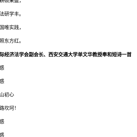
耕硕果盈，
法研学丰。
国唯实践，
照东方红。
际经济法学会副会长、西安交通大学单文华教授奉和短诗一首
惑
惑
山初心
路坎坷！
惑
惑