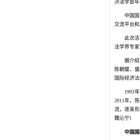
济法学会年
中国国
交流平台和
此次活
法学界专家
据介绍
陈朝璧、盛
国际经济法
199
2011年
流，逐渐形
魏沁宁）
中国国