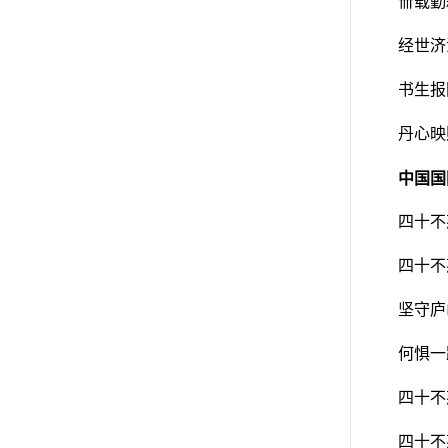
卌载勤
经世济
书生报
丹心映
中国国
四十不
四十不
坚守庐
何惧一
四十不
四十不