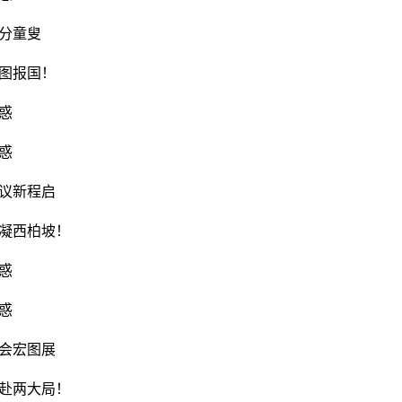
分童叟
图报国！
惑
惑
议新程启
凝西柏坡！
惑
惑
会宏图展
赴两大局！