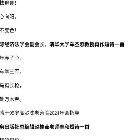
怯退却！
心向阳，
不变色！
际经济法学会副会长、清华大学车丕照教授再作短诗一首
年赤子心，
车掌三军。
马挺长枪，
处万木春。
感于95岁高龄陈老亲临2024年会指导
务出版社总编辑赵桂茹老师奉和短诗一首