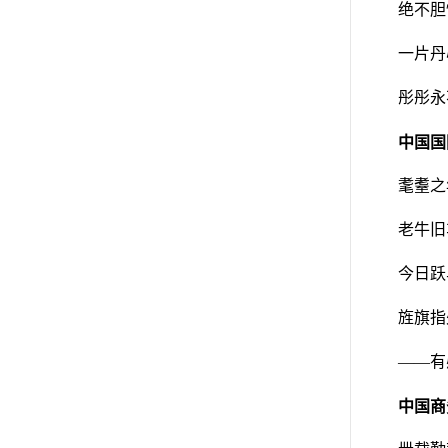
绝不胆
一片丹
彤彤永
中国国
耄耋之
老牛旧
今日跃
旌旗指
——有
中国商