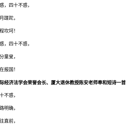
惑，四十不惑，
月蹉跎，
程坎坷！
惑，四十不惑，
分童叟，
在报国！
际经济法学会荣誉会长、厦大退休教授陈安老师奉和短诗一首
十不惑，
路明确，
往直前，