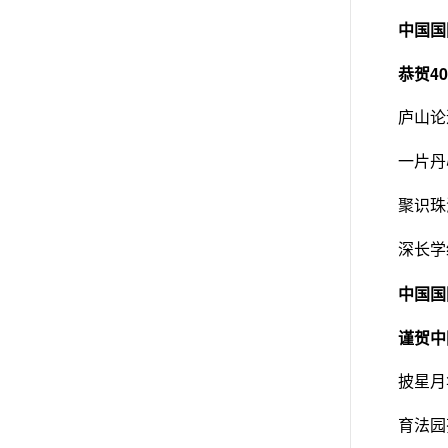
中国国
恭贺4
庐山论
一片丹
聚识珠
深长学
中国国
谨贺中
披星月
育法园